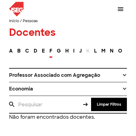
Início
/
Pessoas
Docentes
A
B
C
D
E
F
G
H
I
J
K
L
M
N
O
P
Professor Associado com Agregação
Economia
Limpar Filtros
Não foram encontrados docentes.