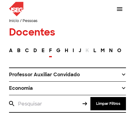
Início
/
Pessoas
Docentes
A
B
C
D
E
F
G
H
I
J
K
L
M
N
O
P
Professor Auxiliar Convidado
Economia
Limpar Filtros