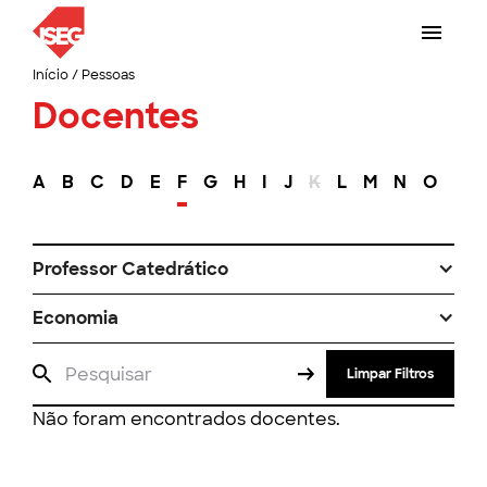
Início
/
Pessoas
Docentes
A
B
C
D
E
F
G
H
I
J
K
L
M
N
O
P
Professor Catedrático
Economia
Limpar Filtros
Não foram encontrados docentes.