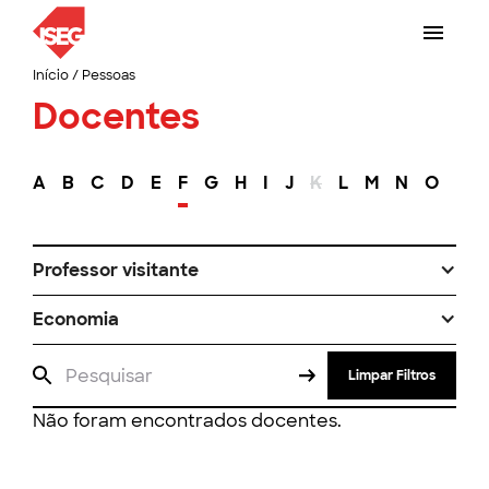
Início
/
Pessoas
Docentes
A
B
C
D
E
F
G
H
I
J
K
L
M
N
O
P
Professor visitante
Economia
Limpar Filtros
Não foram encontrados docentes.