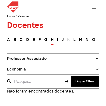
Início
/
Pessoas
Docentes
A
B
C
D
E
F
G
H
I
J
K
L
M
N
O
P
Professor Associado
Economia
Limpar Filtros
Não foram encontrados docentes.