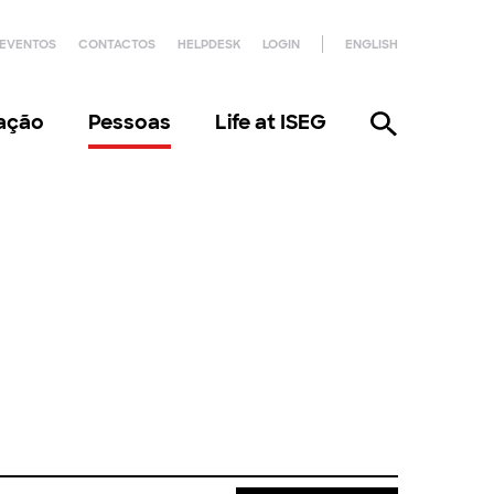
EVENTOS
CONTACTOS
HELPDESK
LOGIN
ENGLISH
gação
Pessoas
Life at ISEG