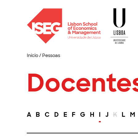
Início
/
Pessoas
Docente
A
B
C
D
E
F
G
H
I
J
K
L
M