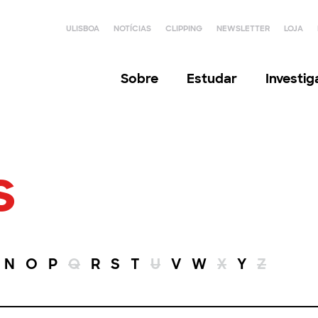
ULISBOA
NOTÍCIAS
CLIPPING
NEWSLETTER
LOJA
Sobre
Estudar
Investi
s
N
O
P
Q
R
S
T
U
V
W
X
Y
Z