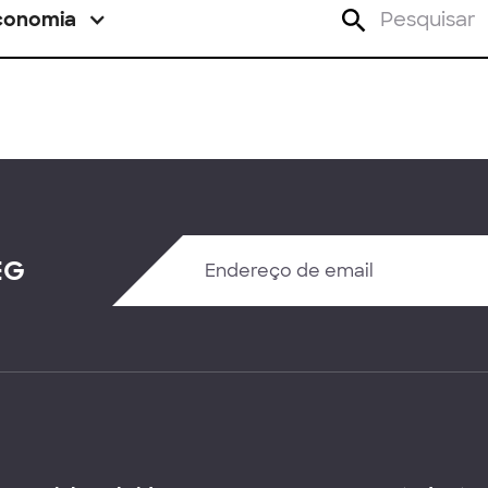
conomia
EG