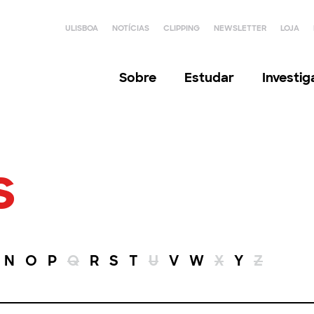
ULISBOA
NOTÍCIAS
CLIPPING
NEWSLETTER
LOJA
Sobre
Estudar
Investi
s
N
O
P
Q
R
S
T
U
V
W
X
Y
Z