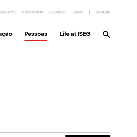
EVENTOS
CONTACTOS
HELPDESK
LOGIN
ENGLISH
gação
Pessoas
Life at ISEG