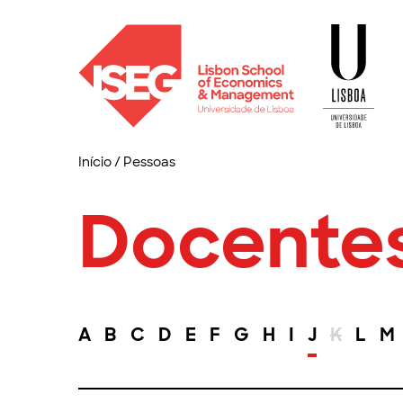
Início
/
Pessoas
Docente
A
B
C
D
E
F
G
H
I
J
K
L
M