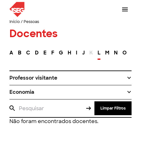
Início
/
Pessoas
Docentes
A
B
C
D
E
F
G
H
I
J
K
L
M
N
O
P
Professor visitante
Economia
Limpar Filtros
Não foram encontrados docentes.