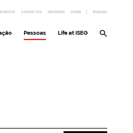
EVENTOS
CONTACTOS
HELPDESK
LOGIN
ENGLISH
gação
Pessoas
Life at ISEG