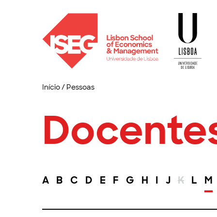
Início
/
Pessoas
Docente
A
B
C
D
E
F
G
H
I
J
K
L
M