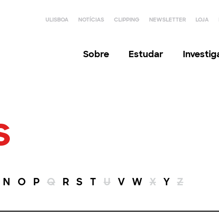
ULISBOA
NOTÍCIAS
CLIPPING
NEWSLETTER
LOJA
Sobre
Estudar
Investi
s
N
O
P
Q
R
S
T
U
V
W
X
Y
Z