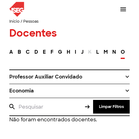
Início
/
Pessoas
Docentes
A
B
C
D
E
F
G
H
I
J
K
L
M
N
O
P
Professor Auxiliar Convidado
Economia
Limpar Filtros
Não foram encontrados docentes.