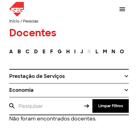
Início
/
Pessoas
Docentes
A
B
C
D
E
F
G
H
I
J
K
L
M
N
O
P
Prestação de Serviços
Economia
Limpar Filtros
Não foram encontrados docentes.