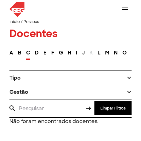
Início
/
Pessoas
Docentes
A
B
C
D
E
F
G
H
I
J
K
L
M
N
O
P
Tipo
Gestão
Limpar Filtros
Não foram encontrados docentes.