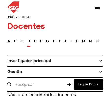
Início
/
Pessoas
Docentes
A
B
C
D
E
F
G
H
I
J
K
L
M
N
O
P
Investigador principal
Gestão
Limpar Filtros
Não foram encontrados docentes.