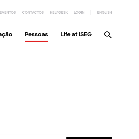
EVENTOS
CONTACTOS
HELPDESK
LOGIN
ENGLISH
gação
Pessoas
Life at ISEG