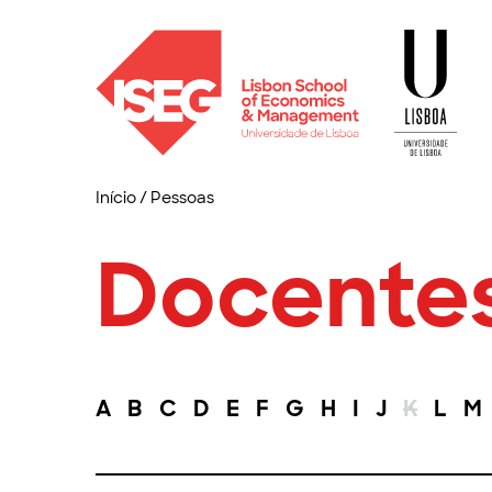
Início
/
Pessoas
Docente
A
B
C
D
E
F
G
H
I
J
K
L
M