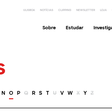
ULISBOA
NOTÍCIAS
CLIPPING
NEWSLETTER
LOJA
Sobre
Estudar
Investi
s
N
O
P
Q
R
S
T
U
V
W
X
Y
Z