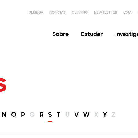
ULISBOA
NOTÍCIAS
CLIPPING
NEWSLETTER
LOJA
Sobre
Estudar
Investi
s
N
O
P
Q
R
S
T
U
V
W
X
Y
Z