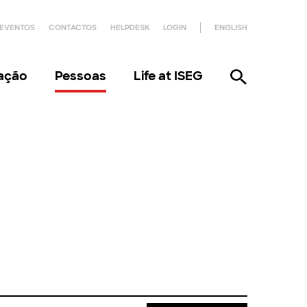
EVENTOS
CONTACTOS
HELPDESK
LOGIN
ENGLISH
gação
Pessoas
Life at ISEG