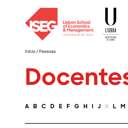
Início
/
Pessoas
Docente
A
B
C
D
E
F
G
H
I
J
K
L
M