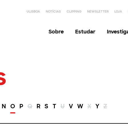
ULISBOA
NOTÍCIAS
CLIPPING
NEWSLETTER
LOJA
Sobre
Estudar
Investi
s
N
O
P
Q
R
S
T
U
V
W
X
Y
Z