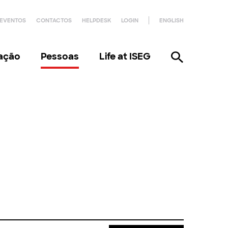
EVENTOS
CONTACTOS
HELPDESK
LOGIN
ENGLISH
gação
Pessoas
Life at ISEG