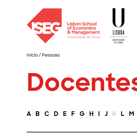
Início
/
Pessoas
Docente
A
B
C
D
E
F
G
H
I
J
K
L
M