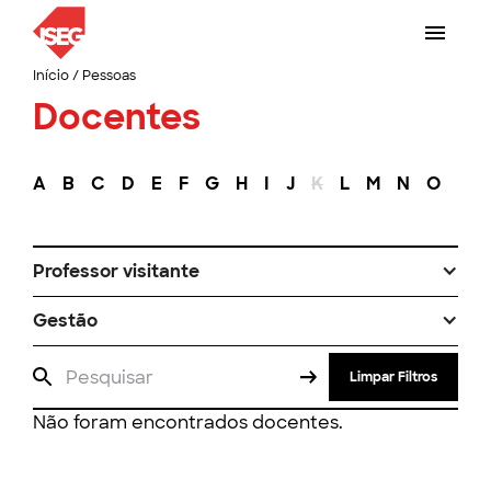
Início
/
Pessoas
Docentes
A
B
C
D
E
F
G
H
I
J
K
L
M
N
O
P
Professor visitante
Gestão
Limpar Filtros
Não foram encontrados docentes.