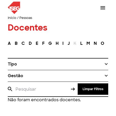
Início
/
Pessoas
Docentes
A
B
C
D
E
F
G
H
I
J
K
L
M
N
O
P
Tipo
Gestão
Limpar Filtros
Não foram encontrados docentes.