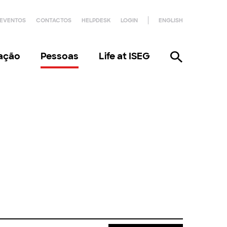
EVENTOS
CONTACTOS
HELPDESK
LOGIN
ENGLISH
gação
Pessoas
Life at ISEG