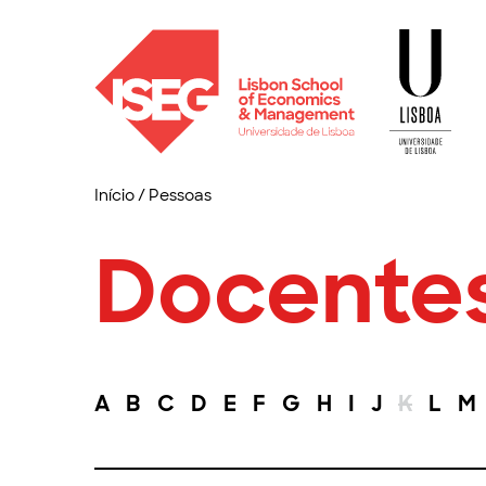
Início
/
Pessoas
Docente
A
B
C
D
E
F
G
H
I
J
K
L
M