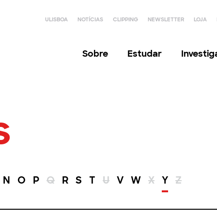
ULISBOA
NOTÍCIAS
CLIPPING
NEWSLETTER
LOJA
Sobre
Estudar
Investi
s
N
O
P
Q
R
S
T
U
V
W
X
Y
Z