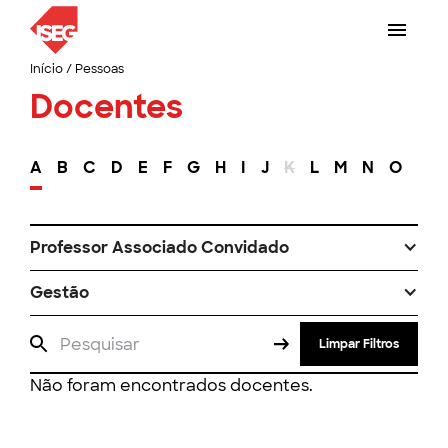
Início
/
Pessoas
Docentes
A
B
C
D
E
F
G
H
I
J
K
L
M
N
O
P
Professor Associado Convidado
Gestão
Limpar Filtros
Não foram encontrados docentes.