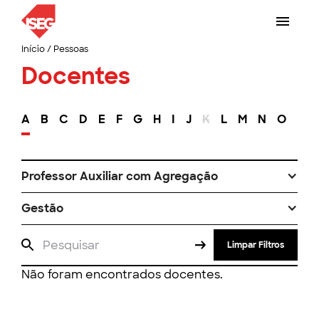
Início
/
Pessoas
Docentes
A
B
C
D
E
F
G
H
I
J
K
L
M
N
O
P
Professor Auxiliar com Agregação
Gestão
Limpar Filtros
Não foram encontrados docentes.