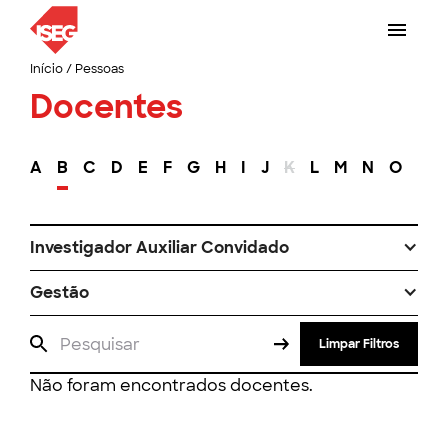
Início
/
Pessoas
Docentes
A
B
C
D
E
F
G
H
I
J
K
L
M
N
O
P
Investigador Auxiliar Convidado
Gestão
Limpar Filtros
Não foram encontrados docentes.