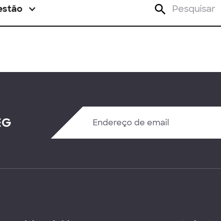
estão
EG