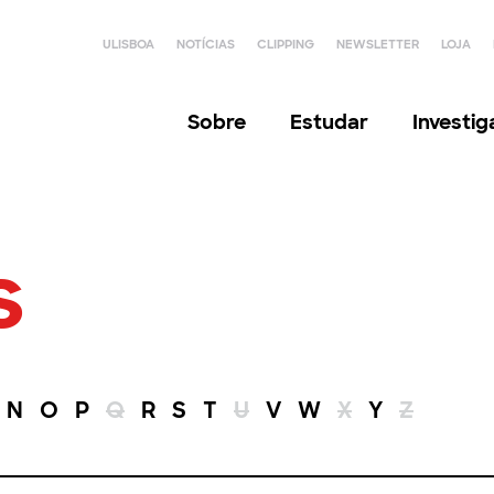
ULISBOA
NOTÍCIAS
CLIPPING
NEWSLETTER
LOJA
Sobre
Estudar
Investi
s
N
O
P
Q
R
S
T
U
V
W
X
Y
Z