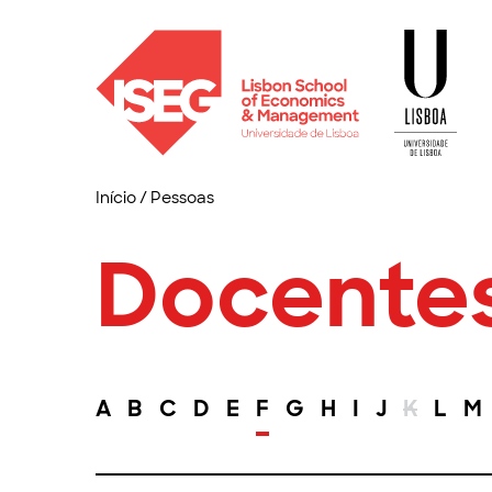
Início
/
Pessoas
Docente
A
B
C
D
E
F
G
H
I
J
K
L
M