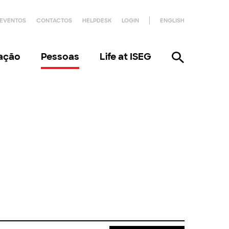
EVENTOS
CONTACTOS
HELPDESK
LOGIN
ENGLISH
gação
Pessoas
Life at ISEG