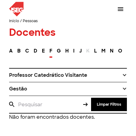
Início
/
Pessoas
Docentes
A
B
C
D
E
F
G
H
I
J
K
L
M
N
O
P
Professor Catedrático Visitante
Gestão
Limpar Filtros
Não foram encontrados docentes.