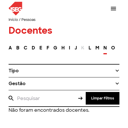
Início
/
Pessoas
Docentes
A
B
C
D
E
F
G
H
I
J
K
L
M
N
O
P
Tipo
Gestão
Limpar Filtros
Não foram encontrados docentes.