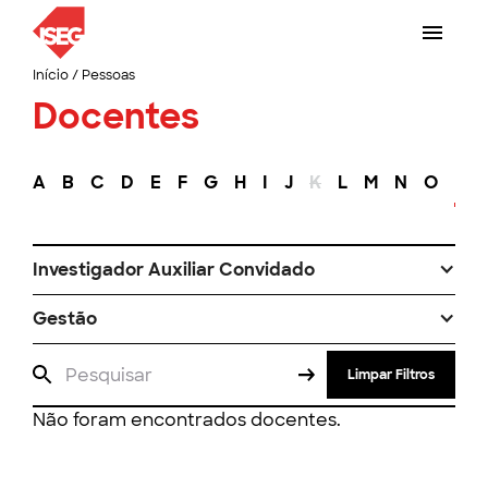
Início
/
Pessoas
Docentes
A
B
C
D
E
F
G
H
I
J
K
L
M
N
O
P
Investigador Auxiliar Convidado
Gestão
Limpar Filtros
Não foram encontrados docentes.