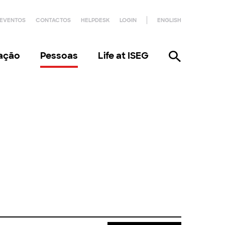
EVENTOS
CONTACTOS
HELPDESK
LOGIN
ENGLISH
gação
Pessoas
Life at ISEG