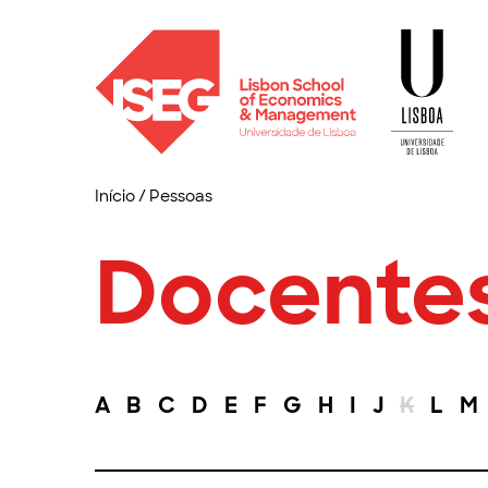
Início
/
Pessoas
Docente
A
B
C
D
E
F
G
H
I
J
K
L
M