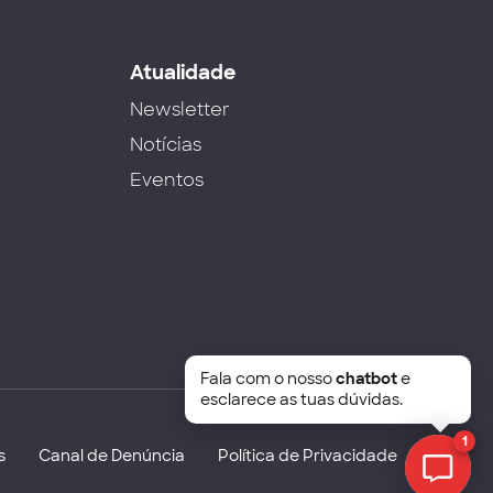
s
Atualidade
Newsletter
Notícias
Eventos
Fala com o nosso
chatbot
e
esclarece as tuas dúvidas.
1
s
Canal de Denúncia
Política de Privacidade
Chat