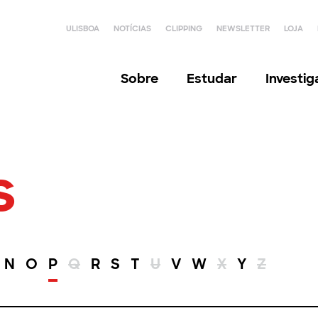
ULISBOA
NOTÍCIAS
CLIPPING
NEWSLETTER
LOJA
Sobre
Estudar
Investi
s
N
O
P
Q
R
S
T
U
V
W
X
Y
Z