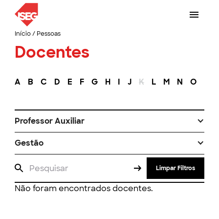
Início
/
Pessoas
Docentes
A
B
C
D
E
F
G
H
I
J
K
L
M
N
O
P
Professor Auxiliar
Gestão
Limpar Filtros
Não foram encontrados docentes.