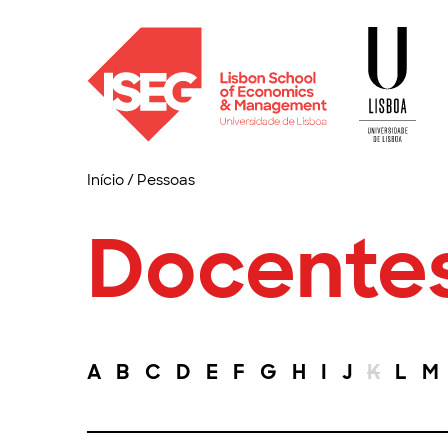
Início
/
Pessoas
Docente
A
B
C
D
E
F
G
H
I
J
K
L
M