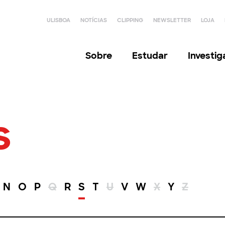
ULISBOA
NOTÍCIAS
CLIPPING
NEWSLETTER
LOJA
Sobre
Estudar
Investi
s
N
O
P
Q
R
S
T
U
V
W
X
Y
Z