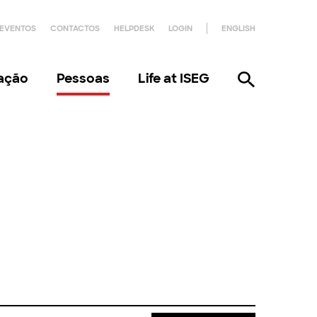
EVENTOS
CONTACTOS
HELPDESK
LOGIN
ENGLISH
gação
Pessoas
Life at ISEG