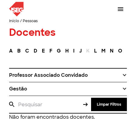
Início
/
Pessoas
Docentes
A
B
C
D
E
F
G
H
I
J
K
L
M
N
O
P
Professor Associado Convidado
Gestão
Limpar Filtros
Não foram encontrados docentes.