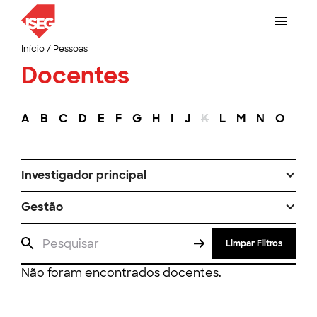
Início
/
Pessoas
Docentes
A
B
C
D
E
F
G
H
I
J
K
L
M
N
O
P
Investigador principal
Gestão
Limpar Filtros
Não foram encontrados docentes.