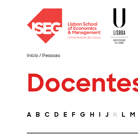
Início
/
Pessoas
Docente
A
B
C
D
E
F
G
H
I
J
K
L
M