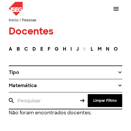
Início
/
Pessoas
Docentes
A
B
C
D
E
F
G
H
I
J
K
L
M
N
O
P
Tipo
Matemática
Limpar Filtros
Não foram encontrados docentes.