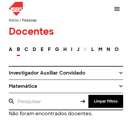
Início
/
Pessoas
Docentes
A
B
C
D
E
F
G
H
I
J
K
L
M
N
O
P
Investigador Auxiliar Convidado
Matemática
Limpar Filtros
Não foram encontrados docentes.