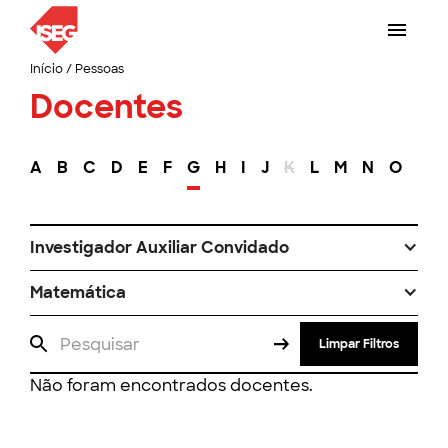
Início
/
Pessoas
Docentes
A
B
C
D
E
F
G
H
I
J
K
L
M
N
O
P
Investigador Auxiliar Convidado
Matemática
Limpar Filtros
Não foram encontrados docentes.