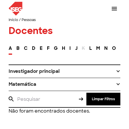
Início
/
Pessoas
Docentes
A
B
C
D
E
F
G
H
I
J
K
L
M
N
O
P
Investigador principal
Matemática
Limpar Filtros
Não foram encontrados docentes.