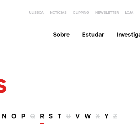
ULISBOA
NOTÍCIAS
CLIPPING
NEWSLETTER
LOJA
Sobre
Estudar
Investi
s
N
O
P
Q
R
S
T
U
V
W
X
Y
Z