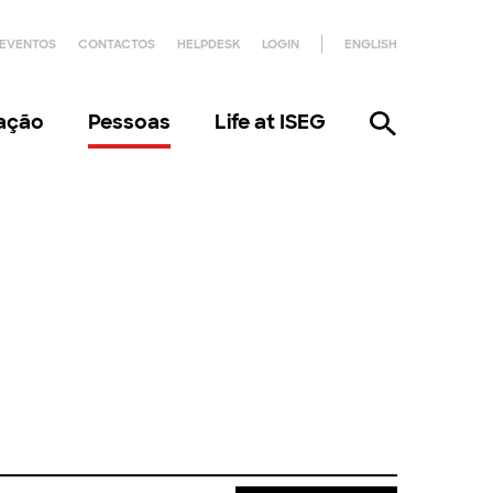
EVENTOS
CONTACTOS
HELPDESK
LOGIN
ENGLISH
gação
Pessoas
Life at ISEG