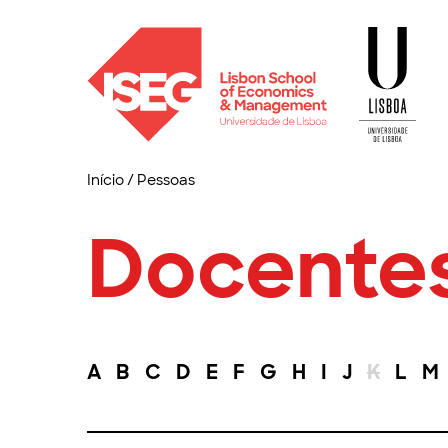
Início
/
Pessoas
Docente
A
B
C
D
E
F
G
H
I
J
K
L
M