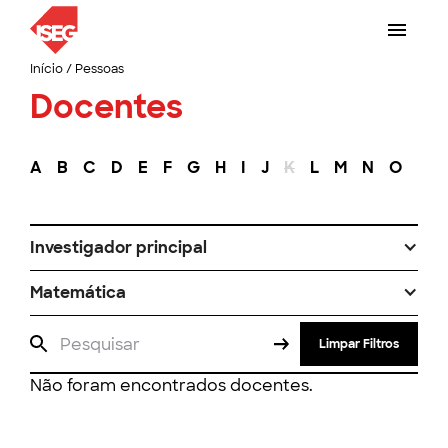
Início
/
Pessoas
Docentes
A
B
C
D
E
F
G
H
I
J
K
L
M
N
O
P
Investigador principal
Matemática
Limpar Filtros
Não foram encontrados docentes.