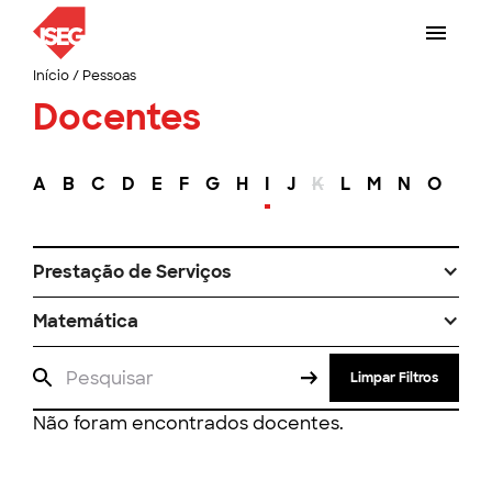
Início
/
Pessoas
Docentes
A
B
C
D
E
F
G
H
I
J
K
L
M
N
O
P
Prestação de Serviços
Matemática
Limpar Filtros
Não foram encontrados docentes.