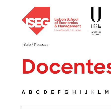
Início
/
Pessoas
Docente
A
B
C
D
E
F
G
H
I
J
K
L
M