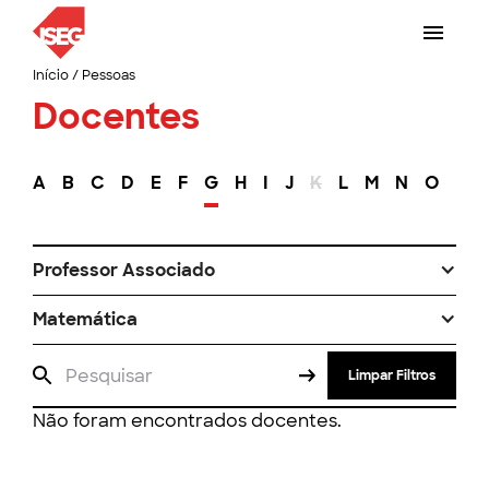
Início
/
Pessoas
Docentes
A
B
C
D
E
F
G
H
I
J
K
L
M
N
O
P
Professor Associado
Matemática
Limpar Filtros
Não foram encontrados docentes.