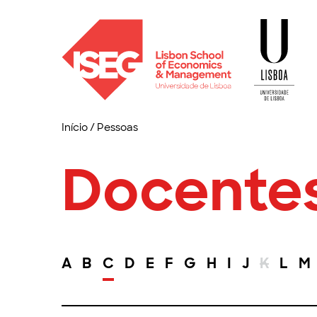
Início
/
Pessoas
Docente
A
B
C
D
E
F
G
H
I
J
K
L
M