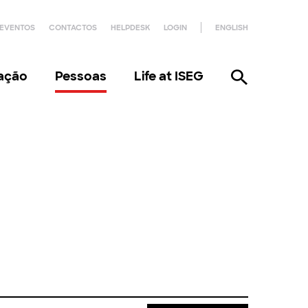
EVENTOS
CONTACTOS
HELPDESK
LOGIN
ENGLISH
gação
Pessoas
Life at ISEG