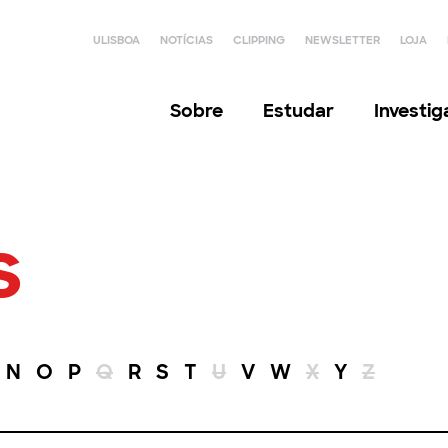
ULISBOA
NOTÍCIAS
CLIPPING
NEWSLETTER
LOJA
Sobre
Estudar
Investi
s
N
O
P
Q
R
S
T
U
V
W
X
Y
Z