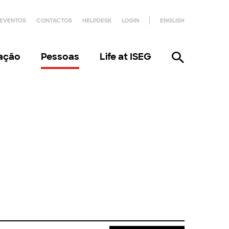
EVENTOS
CONTACTOS
HELPDESK
LOGIN
ENGLISH
gação
Pessoas
Life at ISEG