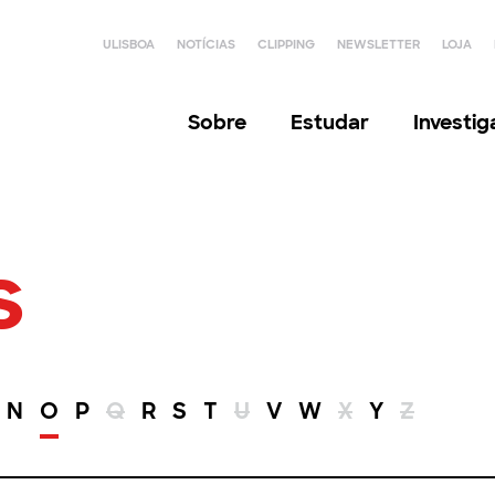
ULISBOA
NOTÍCIAS
CLIPPING
NEWSLETTER
LOJA
Sobre
Estudar
Investi
s
N
O
P
Q
R
S
T
U
V
W
X
Y
Z