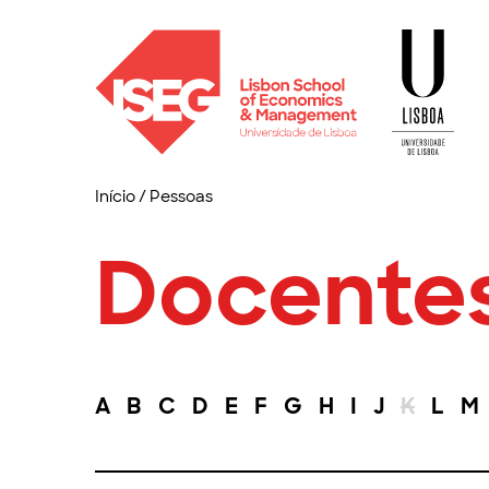
Início
/
Pessoas
Docente
A
B
C
D
E
F
G
H
I
J
K
L
M