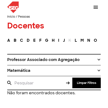
Início
/
Pessoas
Docentes
A
B
C
D
E
F
G
H
I
J
K
L
M
N
O
P
Professor Associado com Agregação
Matemática
Limpar Filtros
Não foram encontrados docentes.