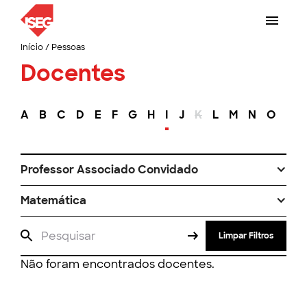
Início
/
Pessoas
Docentes
A
B
C
D
E
F
G
H
I
J
K
L
M
N
O
P
Professor Associado Convidado
Matemática
Limpar Filtros
Não foram encontrados docentes.