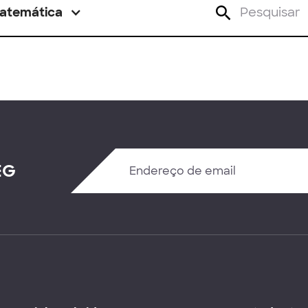
atemática
EG