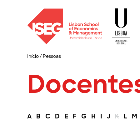
Início
/
Pessoas
Docente
A
B
C
D
E
F
G
H
I
J
K
L
M