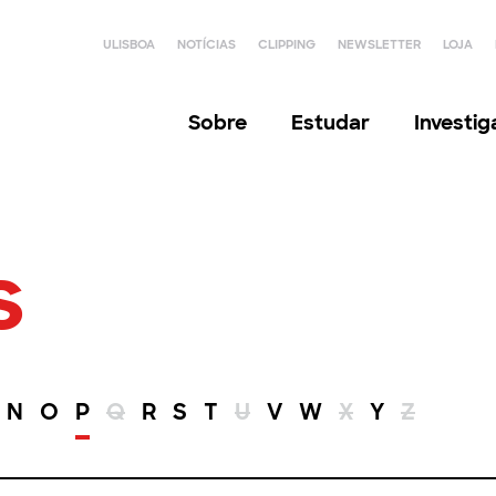
ULISBOA
NOTÍCIAS
CLIPPING
NEWSLETTER
LOJA
Sobre
Estudar
Investi
s
N
O
P
Q
R
S
T
U
V
W
X
Y
Z