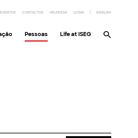
EVENTOS
CONTACTOS
HELPDESK
LOGIN
ENGLISH
gação
Pessoas
Life at ISEG