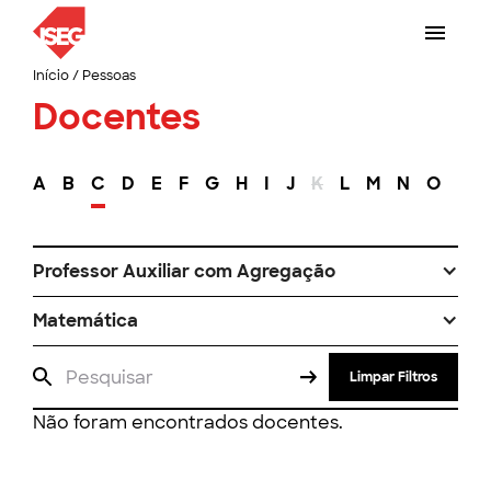
Início
/
Pessoas
Docentes
A
B
C
D
E
F
G
H
I
J
K
L
M
N
O
P
Professor Auxiliar com Agregação
Matemática
Limpar Filtros
Não foram encontrados docentes.