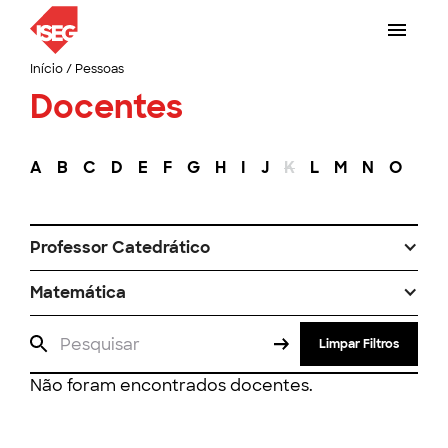
Início
/
Pessoas
Docentes
A
B
C
D
E
F
G
H
I
J
K
L
M
N
O
P
Professor Catedrático
Matemática
Limpar Filtros
Não foram encontrados docentes.