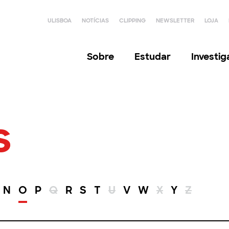
ULISBOA
NOTÍCIAS
CLIPPING
NEWSLETTER
LOJA
Sobre
Estudar
Investi
s
N
O
P
Q
R
S
T
U
V
W
X
Y
Z