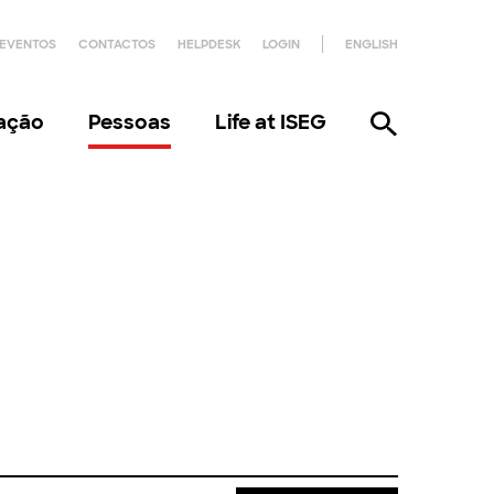
EVENTOS
CONTACTOS
HELPDESK
LOGIN
ENGLISH
gação
Pessoas
Life at ISEG