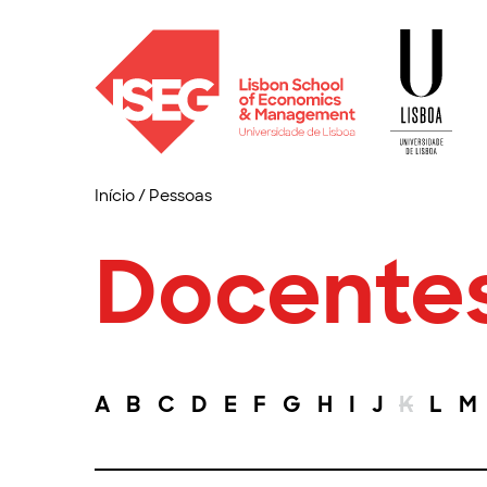
Início
/
Pessoas
Docente
A
B
C
D
E
F
G
H
I
J
K
L
M