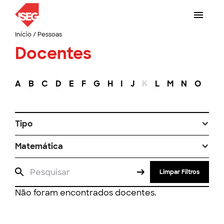
Início
/
Pessoas
Docentes
A
B
C
D
E
F
G
H
I
J
K
L
M
N
O
P
Tipo
Matemática
Limpar Filtros
Não foram encontrados docentes.